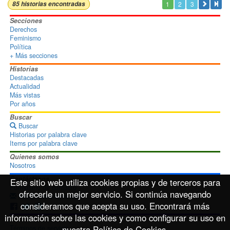
85 historias encontradas
1
2
3


Secciones
Derechos
Feminismo
Política
+ Más secciones
Historias
Destacadas
Actualidad
Más vistas
Por años
Buscar
Buscar
Historias por palabra clave
Items por palabra clave
Quienes somos
Nosotros
Contáctanos
Este sitio web utiliza cookies propias y de terceros para
Formulario de contacto
ofrecerle un mejor servicio. Si continúa navegando
info@disoimages.com
consideramos que acepta su uso. Encontrará más
información sobre las cookies y como configurar su uso en
Términos de uso
Términos de servicio
nuestra Política de Cookies.