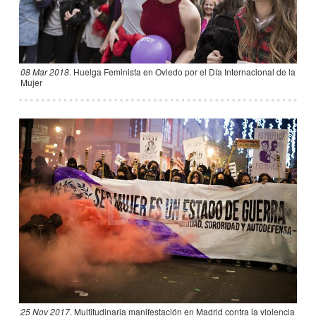
08 Mar 2018
.
Huelga Feminista en Oviedo por el Día Internacional de la
Mujer
25 Nov 2017
.
Multitudinaria manifestación en Madrid contra la violencia