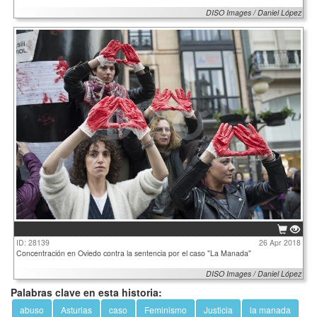
DISO Images / Daniel López
ID: 28139
26 Apr 2018
Concentración en Oviedo contra la sentencia por el caso "La Manada"
DISO Images / Daniel López
Palabras clave en esta historia:
abuso
Asturias
caso
Feminismo
Justicia
la manada