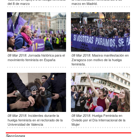
del 8 de marzo
marzo en Madrid.
.
Jornada histórica para el
.
Masiva manifestación en
08 Mar 2018
08 Mar 2018
movimiento feminista en España
Zaragoza con motivo de la huelga
feminista.
.
Incidentes durante la
.
Huelga Feminista en
08 Mar 2018
08 Mar 2018
huelga feminista en el rectorado de la
Oviedo por el Día Internacional de la
Universidad de Valencia
Mujer
Secciones