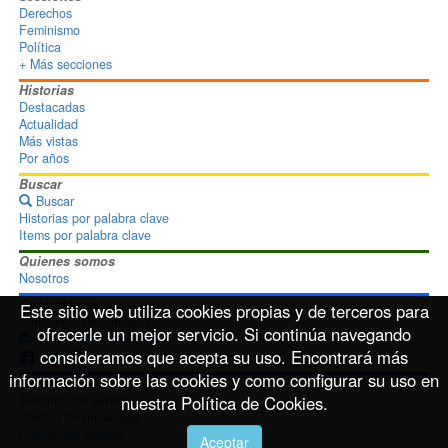
Derechos
Feminismo
Política
+ Más secciones
Historias
Destacadas
Actualidad
Más vistas
Por años
Buscar
Buscar
Historias por palabra clave
Items por palabra clave
Quienes somos
Nosotros
Contáctanos
Este sitio web utiliza cookies propias y de terceros para
Formulario de contacto
ofrecerle un mejor servicio. Si continúa navegando
info@disoimages.com
consideramos que acepta su uso. Encontrará más
información sobre las cookies y como configurar su uso en
Términos de uso
nuestra Política de Cookies.
Términos de servicio
Política de privacidad
Política de cookies
Aceptar