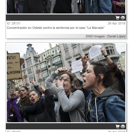
ID: 28131
26 Apr 2018
Concentración en Oviedo contra la sentencia por el caso "La Manada"
DISO Images / Daniel López
ID: 28132
26 Apr 2018