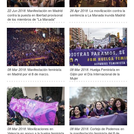
.
Manifestación en Madrid
.
La movilización contra la
22 Jun 2018
26 Apr 2018
contra la puesta en libertad provisonal
sentencia a La Manada inunda Madrid
de los miembros de "La Manada"
.
Manifestación feminista
.
Huelga Feminista en
08 Mar 2018
08 Mar 2018
en Madrid por el 8 de marzo.
Gijón por el Día Internacional de la
Mujer
.
Movilizaciones en
.
Cortejo de Podemos en
08 Mar 2018
08 Mar 2018
Valencia en apoyo a la huelga feminista
la manifestación feminista del 8 de