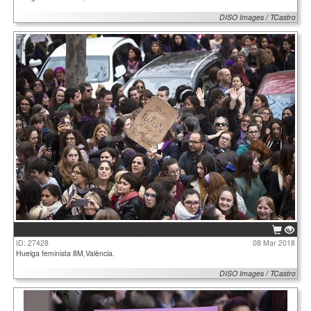
DISO Images / TCastro
ID: 27428
08 Mar 2018
Huelga feminista 8M,València.
DISO Images / TCastro