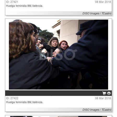
ID: 27421
08 Mar 2018
Huelga feminista 8M,València.
DISO Images / TCastro
ID: 27422
08 Mar 2018
Huelga feminista 8M,València.
DISO Images / TCastro