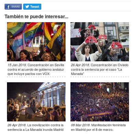
También te puede interesar...
.
Concentración en Sevilla
.
Concentración en Oviedo
15 Jan 2019
26 Apr 2018
contra el acuerdo de gobierno andaluz
contra la sentencia por el caso "La
que incluye pactos con VOX
Manada"
.
La movilización contra la
.
Manifestación feminista
26 Apr 2018
08 Mar 2018
sentencia a La Manada inunda Madrid
en Madrid por el 8 de marzo.