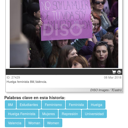
ID: 27429
08 Mar 2018
Huelga feminista 8M,València.
DISO Images / TCastro
Palabras clave en esta historia:
8M
Estudiantes
Feminismo
Feminista
Huelga
Huelga Feminista
Mujeres
Represión
Universidad
Valencia
Woman
Women