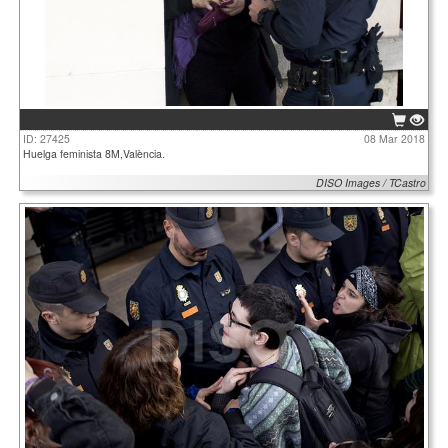
ID: 27425
08 Mar 2018
Huelga feminista 8M,València.
DISO Images / TCastro