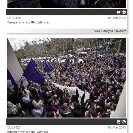
ID: 27426
08 Mar 2018
Huelga feminista 8M,València.
DISO Images / TCastro
ID: 27427
08 Mar 2018
Huelga feminista 8M,València.