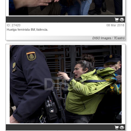
ID: 27420
08 Mar 2018
Huelga feminista 8M,València.
DISO Images / TCastro