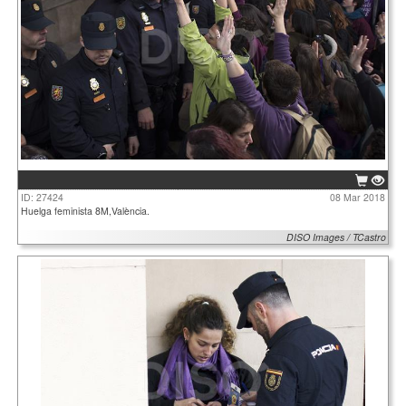
ID: 27424
08 Mar 2018
Huelga feminista 8M,València.
DISO Images / TCastro