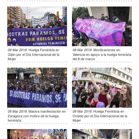
.
Huelga Feminista en
.
Movilizaciones en
08 Mar 2018
08 Mar 2018
Gijón por el Día Internacional de la
Valencia en apoyo a la huelga feminista
Mujer
del 8 de marzo
.
Masiva manifestación en
.
Huelga Feminista en
08 Mar 2018
08 Mar 2018
Zaragoza con motivo de la huelga
Oviedo por el Día Internacional de la
feminista.
Mujer