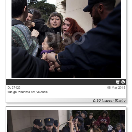
ID: 27423
08 Mar 2018
Huelga feminista 8M,València.
DISO Images / TCastro