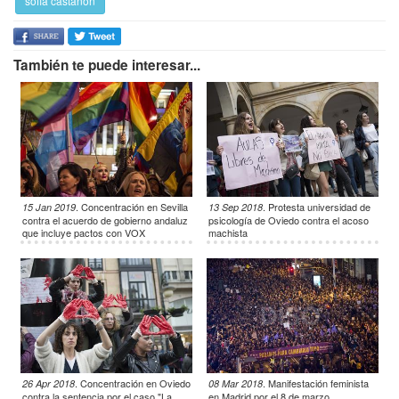
sofía castañón
También te puede interesar...
.
Concentración en Sevilla
.
Protesta universidad de
15 Jan 2019
13 Sep 2018
contra el acuerdo de gobierno andaluz
psicología de Oviedo contra el acoso
que incluye pactos con VOX
machista
.
Concentración en Oviedo
.
Manifestación feminista
26 Apr 2018
08 Mar 2018
contra la sentencia por el caso "La
en Madrid por el 8 de marzo.