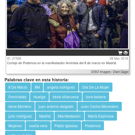
ID: 27558
08 Mar 2018
Cortejo de Podemos en la manifestación feminista del 8 de marzo en Madrid.
DISO Images / Dani Gago
Palabras clave en esta historia:
8 De Marzo
8M
angela rodriguez
Día De La Mujer
Feministas
Huelga
idoia villanueva
ione belarra
Irene Montero
juan antonio delgado
Juan Carlos Monedero
julio rodríguez
Madrid
Manifestacion
María Espinosa
Mujeres
noelia vera
Pablo Iglesias
Podemos