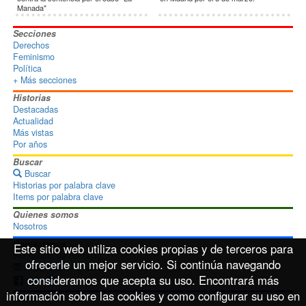
Manada"
Secciones
Derechos
Feminismo
Política
+ Más secciones
Historias
Destacadas
Actualidad
Más vistas
Por años
Buscar
Buscar
Historias por palabra clave
Items por palabra clave
Quienes somos
Nosotros
Contáctanos
Este sitio web utiliza cookies propias y de terceros para
Formulario de contacto
ofrecerle un mejor servicio. Si continúa navegando
info@disoimages.com
consideramos que acepta su uso. Encontrará más
información sobre las cookies y como configurar su uso en
Términos de uso