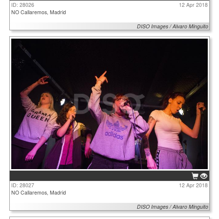
ID: 28026
12 Apr 2018
NO Callaremos, Madrid
DISO Images / Alvaro Minguito
ID: 28027
12 Apr 2018
NO Callaremos, Madrid
DISO Images / Alvaro Minguito