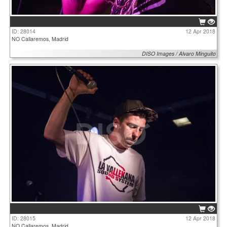
ID: 28014
12 Apr 2018
NO Callaremos, Madrid
DISO Images / Alvaro Minguito
ID: 28015
12 Apr 2018
NO Callaremos, Madrid