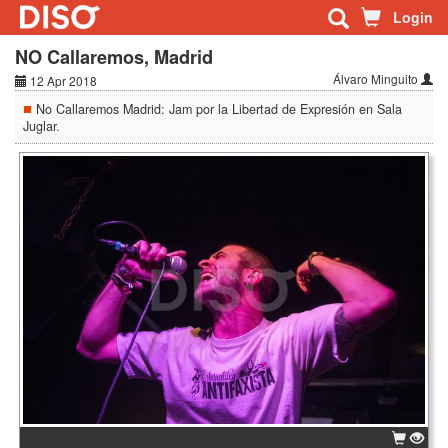
Login
NO Callaremos, Madrid
Álvaro Minguito
12 Apr 2018
No Callaremos Madrid: Jam por la Libertad de Expresión en Sala
Juglar.