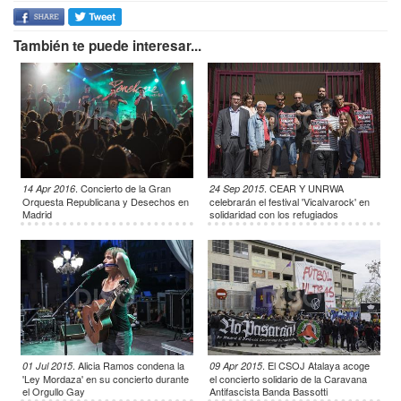
También te puede interesar...
.
Concierto de la Gran
.
CEAR Y UNRWA
14 Apr 2016
24 Sep 2015
Orquesta Republicana y Desechos en
celebrarán el festival 'Vicalvarock' en
Madrid
solidaridad con los refugiados
.
Alicia Ramos condena la
.
El CSOJ Atalaya acoge
01 Jul 2015
09 Apr 2015
'Ley Mordaza' en su concierto durante
el concierto solidario de la Caravana
el Orgullo Gay
Antifascista Banda Bassotti