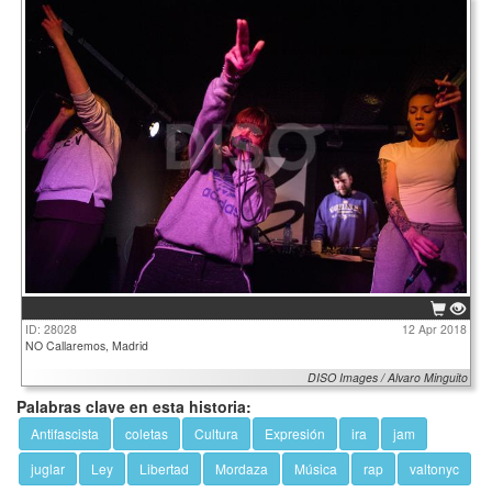
ID: 28028
12 Apr 2018
NO Callaremos, Madrid
DISO Images / Alvaro Minguito
Palabras clave en esta historia:
Antifascista
coletas
Cultura
Expresión
ira
jam
juglar
Ley
Libertad
Mordaza
Música
rap
valtonyc