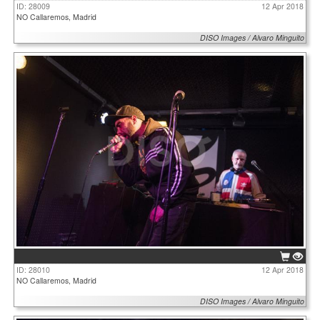
ID: 28009
12 Apr 2018
NO Callaremos, Madrid
DISO Images / Alvaro Minguito
ID: 28010
12 Apr 2018
NO Callaremos, Madrid
DISO Images / Alvaro Minguito