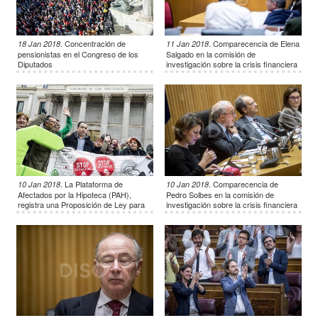
.
Concentración de
.
Comparecencia de Elena
18 Jan 2018
11 Jan 2018
pensionistas en el Congreso de los
Salgado en la comisión de
Diputados
investigación sobre la crisis financiera
de España.
.
La Plataforma de
.
Comparecencia de
10 Jan 2018
10 Jan 2018
Afectados por la Hipoteca (PAH),
Pedro Solbes en la comisión de
registra una Proposición de Ley para
investigación sobre la crisis financiera
instar a todas las fuerzas políticas del
de España.
país a asumir un compromiso firme
con las demandas históricas de los
colectivos sociales en materia de
vivienda.