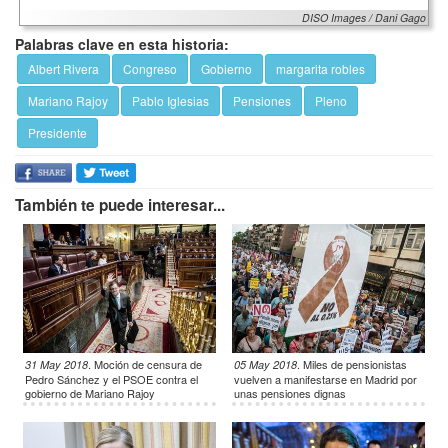
DISO Images / Dani Gago
Palabras clave en esta historia:
Albert Rivera
Congreso
Gobierno
margarita robles
Mariano Rajoy
Pablo Iglesias
Pensiones
Pleno
Presidente
También te puede interesar...
.
Moción de censura de
.
Miles de pensionistas
31 May 2018
05 May 2018
Pedro Sánchez y el PSOE contra el
vuelven a manifestarse en Madrid por
gobierno de Mariano Rajoy
unas pensiones dignas