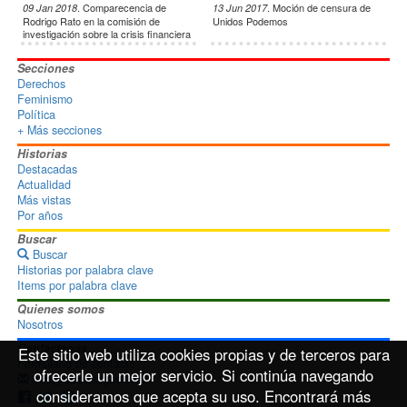
.
Comparecencia de
.
Moción de censura de
09 Jan 2018
13 Jun 2017
Rodrigo Rato en la comisión de
Unidos Podemos
investigación sobre la crisis financiera
de España
Secciones
Derechos
Feminismo
Política
+ Más secciones
Historias
Destacadas
Actualidad
Más vistas
Por años
Buscar
Buscar
Historias por palabra clave
Items por palabra clave
Quienes somos
Nosotros
Contáctanos
Este sitio web utiliza cookies propias y de terceros para
Formulario de contacto
ofrecerle un mejor servicio. Si continúa navegando
info@disoimages.com
consideramos que acepta su uso. Encontrará más