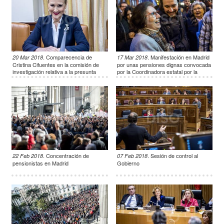
.
Comparecencia de
.
Manifestación en Madrid
20 Mar 2018
17 Mar 2018
Cristina Cifuentes en la comisión de
por unas pensiones dignas convocada
investigación relativa a la presunta
por la Coordinadora estatal por la
financiación ilegal del Partido Popular
defensa del sistema público de
pensiones
.
Concentración de
.
Sesión de control al
22 Feb 2018
07 Feb 2018
pensionistas en Madrid
Gobierno