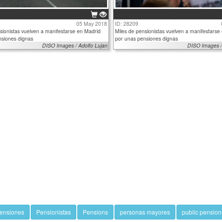
05 May 2018
ID: 28209
sionistas vuelven a manifestarse en Madrid
Miles de pensionistas vuelven a manifestarse
nsiones dignas
por unas pensiones dignas
DISO Images / Adolfo Lujan
DISO Images /
ensiones
Pensionistas
Pensions
personas mayores
public pension