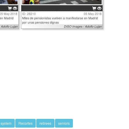
05 May 2018
ID: 28210
05 May 2018
 en Madrid
Miles de pensionistas vuelven a manifestarse en Madrid
por unas pensiones dignas
 Adolfo Lujan
DISO Images / Adolfo Lujan
 system
Recortes
retirees
seniors