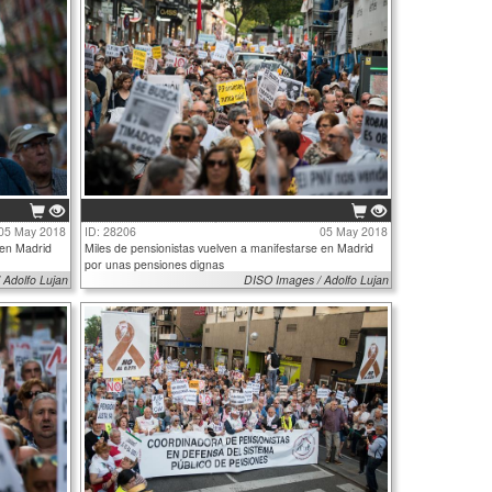
05 May 2018
ID: 28206
05 May 2018
 en Madrid
Miles de pensionistas vuelven a manifestarse en Madrid
por unas pensiones dignas
 Adolfo Lujan
DISO Images / Adolfo Lujan