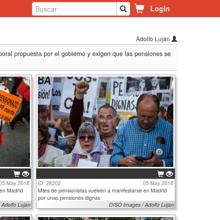
Login
Adolfo Luján
poral propuesta por el gobierno y exigen que las pensiones se
05 May 2018
ID: 28202
05 May 2018
 en Madrid
Miles de pensionistas vuelven a manifestarse en Madrid
por unas pensiones dignas
 Adolfo Lujan
DISO Images / Adolfo Lujan