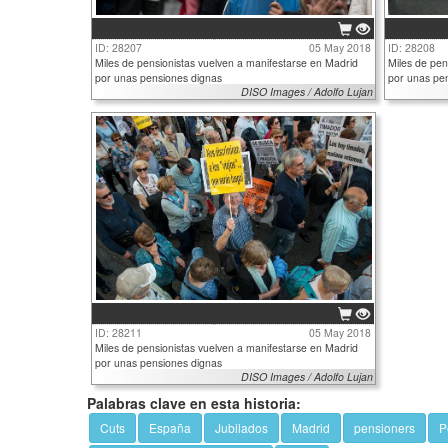
ID: 28207
05 May 2018
ID: 28208
Miles de pensionistas vuelven a manifestarse en Madrid
Miles de pen
por unas pensiones dignas
por unas pe
DISO Images / Adolfo Lujan
ID: 28211
05 May 2018
Miles de pensionistas vuelven a manifestarse en Madrid
por unas pensiones dignas
DISO Images / Adolfo Lujan
Palabras clave en esta historia:
Cuts
España
Jubilados
Madrid
pensioners
P