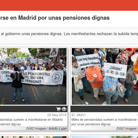
arse en Madrid por unas pensiones dignas
r al gobierno unas pensiones dignas. Los manifestantes rechazan la subida tem
05 May 2018
ID: 28201
sionistas vuelven a manifestarse en Madrid
Miles de pensionistas vuelven a manifestarse
nsiones dignas
por unas pensiones dignas
DISO Images / Adolfo Lujan
DISO Images /