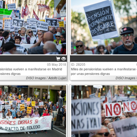
05 May 2018
ID: 28205
sionistas vuelven a manifestarse en Madrid
Miles de pensionistas vuelven a manifestarse
nsiones dignas
por unas pensiones dignas
DISO Images / Adolfo Lujan
DISO Images /