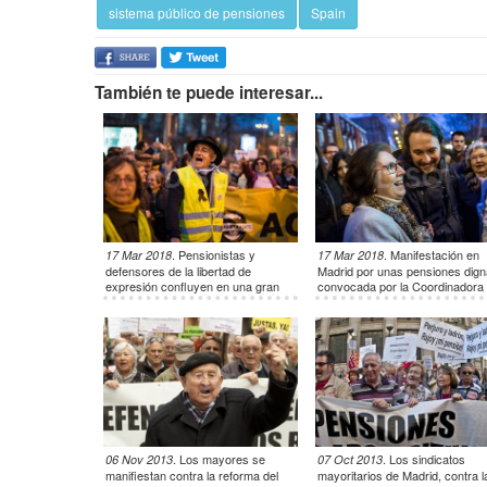
sistema público de pensiones
Spain
También te puede interesar...
.
Pensionistas y
.
Manifestación en
17 Mar 2018
17 Mar 2018
defensores de la libertad de
Madrid por unas pensiones dig
expresión confluyen en una gran
convocada por la Coordinadora
manifestación en Madrid
estatal por la defensa del siste
público de pensiones
.
Los mayores se
.
Los sindicatos
06 Nov 2013
07 Oct 2013
manifiestan contra la reforma del
mayoritarios de Madrid, contra l