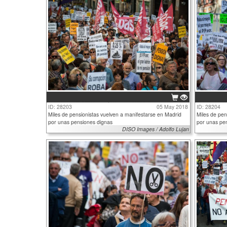
ID: 28203
05 May 2018
ID: 28204
Miles de pensionistas vuelven a manifestarse en Madrid
Miles de pen
por unas pensiones dignas
por unas pe
DISO Images / Adolfo Lujan