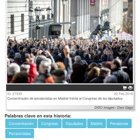
ID: 27335
22 Feb 2018
Concentración de pensionistas en Madrid frente al Congreso de los diputados.
DISO Images / Dani Gago
Palabras clave en esta historia:
Concentración
Congreso
Diputados
Madrid
Pensiones
Pensionistas