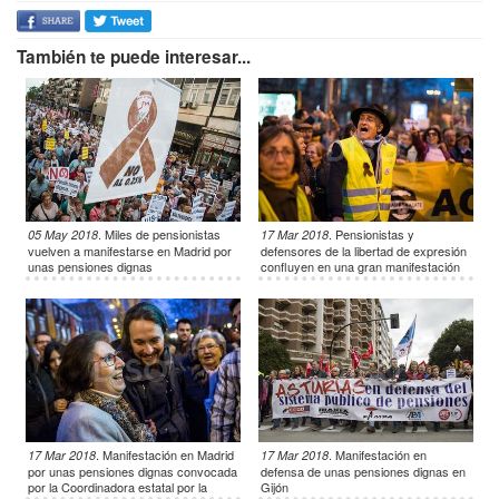
También te puede interesar...
.
Miles de pensionistas
.
Pensionistas y
05 May 2018
17 Mar 2018
vuelven a manifestarse en Madrid por
defensores de la libertad de expresión
unas pensiones dignas
confluyen en una gran manifestación
en Madrid
.
Manifestación en Madrid
.
Manifestación en
17 Mar 2018
17 Mar 2018
por unas pensiones dignas convocada
defensa de unas pensiones dignas en
por la Coordinadora estatal por la
Gijón