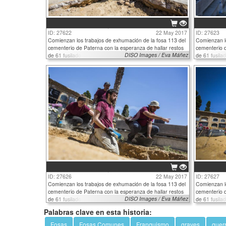
ID: 27622
22 May 2017
ID: 27623
Comienzan los trabajos de exhumación de la fosa 113 del
Comienzan lo
cementerio de Paterna con la esperanza de hallar restos
cementerio d
DISO Images / Eva Máñez
de 61 fusilados
de 61 fusila
ID: 27626
22 May 2017
ID: 27627
Comienzan los trabajos de exhumación de la fosa 113 del
Comienzan lo
cementerio de Paterna con la esperanza de hallar restos
cementerio d
DISO Images / Eva Máñez
de 61 fusilados
de 61 fusila
Palabras clave en esta historia:
Fosas
Fosas Comunes
Franquismo
graves
guerr