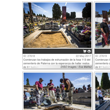
ID: 27618
22 May 2017
ID: 27619
Comienzan los trabajos de exhumación de la fosa 113 del
Comienzan lo
cementerio de Paterna con la esperanza de hallar restos
cementerio d
DISO Images / Eva Máñez
de 61 fusilados
de 61 fusila