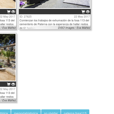
22 May 2017
ID: 27625
22 May 2017
fosa 113 del
Comienzan los trabajos de exhumación de la fosa 113 del
llar restos
cementerio de Paterna con la esperanza de hallar restos
 / Eva Máñez
DISO Images / Eva Máñez
de 61 fusilados
22 May 2017
fosa 113 del
llar restos
 / Eva Máñez
tórica
memoriahistorica
no olvidar
paterna fosa113