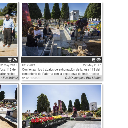
22 May 2017
ID: 27621
22 May 2017
fosa 113 del
Comienzan los trabajos de exhumación de la fosa 113 del
llar restos
cementerio de Paterna con la esperanza de hallar restos
 / Eva Máñez
DISO Images / Eva Máñez
de 61 fusilados