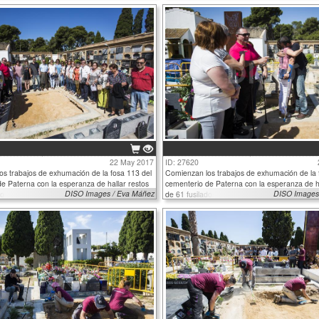
22 May 2017
ID: 27620
s trabajos de exhumación de la fosa 113 del
Comienzan los trabajos de exhumación de la 
e Paterna con la esperanza de hallar restos
cementerio de Paterna con la esperanza de ha
DISO Images / Eva Máñez
DISO Images
dos
de 61 fusilados