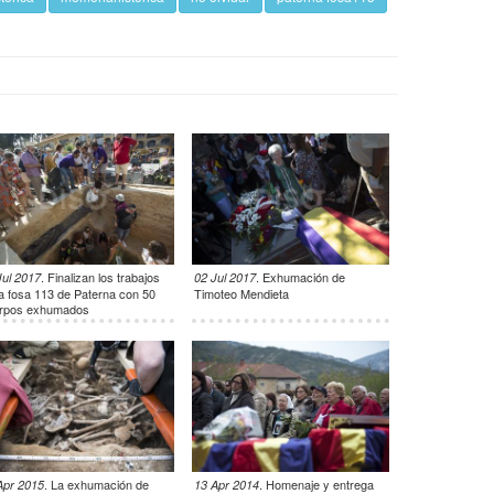
.
Finalizan los trabajos
.
Exhumación de
Jul 2017
02 Jul 2017
la fosa 113 de Paterna con 50
Timoteo Mendieta
rpos exhumados
.
La exhumación de
.
Homenaje y entrega
Apr 2015
13 Apr 2014