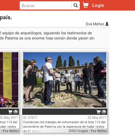
Login
país.
Eva Máñez
l equipo de arqueólogos, siguiendo los testimonios de
rio de Paterna es una enorme fosa común donde yacen sin
22 May 2017
ID: 27617
22 May 2017
fosa 113 del
Comienzan los trabajos de exhumación de la fosa 113 del
llar restos
cementerio de Paterna con la esperanza de hallar restos
 / Eva Máñez
DISO Images / Eva Máñez
de 61 fusilados