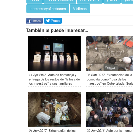
thememoryofthebones
Víctimas
También te puede interesar...
.
Acto de homenaje y
.
Exhumación de la
14 Apr 2018
23 Sep 2017
entrega de los restos de “la fosa de
conocida como "fosa de los
los maestros” a sus familiares
maestros" en Cobertelada, Soria
.
Exhumación de los
.
Acto por la memor
01 Jun 2017
29 Jan 2016