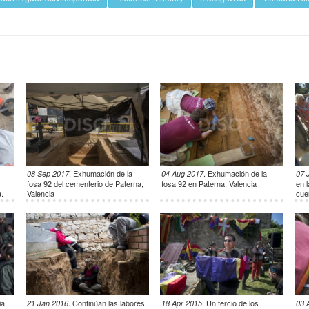
.
Exhumación de la
.
Exhumación de la
08 Sep 2017
04 Aug 2017
07 
fosa 92 del cementerio de Paterna,
fosa 92 en Paterna, Valencia
en 
.
Valencia
cue
ia
.
Continúan las labores
.
Un tercio de los
21 Jan 2016
18 Apr 2015
03 