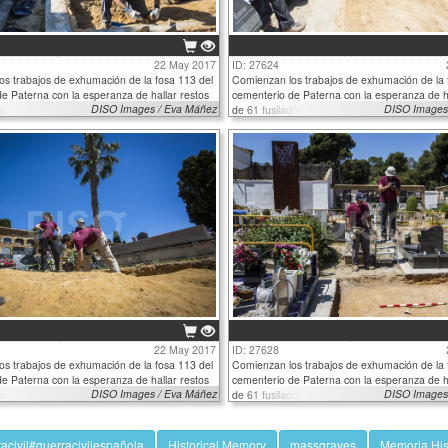
22 May 2017
ID: 27624
s trabajos de exhumación de la fosa 113 del
Comienzan los trabajos de exhumación de la 
e Paterna con la esperanza de hallar restos
cementerio de Paterna con la esperanza de ha
DISO Images / Eva Máñez
DISO Images
dos
de 61 fusilados
22 May 2017
ID: 27628
s trabajos de exhumación de la fosa 113 del
Comienzan los trabajos de exhumación de la 
e Paterna con la esperanza de hallar restos
cementerio de Paterna con la esperanza de ha
DISO Images / Eva Máñez
DISO Images
dos
de 61 fusilados
acivil#guerracivilespañola
Historical Memory
massgraves
Memoria His