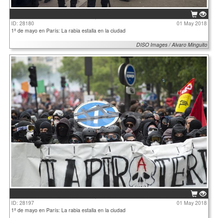
ID: 28180
01 May 2018
1ª de mayo en París: La rabia estalla en la ciudad
DISO Images / Alvaro Minguito
ID: 28197
01 May 2018
1ª de mayo en París: La rabia estalla en la ciudad