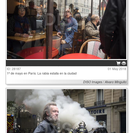
ID: 28187
01 May 2018
1ª de mayo en París: La rabia estalla en la ciudad
DISO Images / Alvaro Minguito