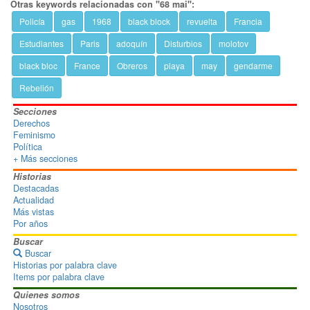
Otras keywords relacionadas con "68 mai":
Policía
gas
1968
black block
revuelta
Francia
Estudiantes
Paris
adoquín
Disturbios
molotov
black bloc
France
Obreros
playa
may
gendarme
Rebelión
Secciones
Derechos
Feminismo
Política
+ Más secciones
Historias
Destacadas
Actualidad
Más vistas
Por años
Buscar
Buscar
Historias por palabra clave
Items por palabra clave
Quienes somos
Nosotros