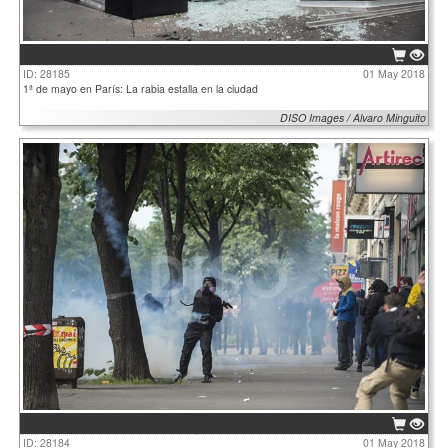
ID: 28185
01 May 2018
1ª de mayo en París: La rabia estalla en la ciudad
DISO Images / Alvaro Minguito
ID: 28184
01 May 2018