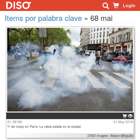
Login
Items por palabra clave
»
68 mai
ID: 28189
01 May 2018
1ª de mayo en París: La rabia estalla en la ciudad
DISO Images / Alvaro Minguito