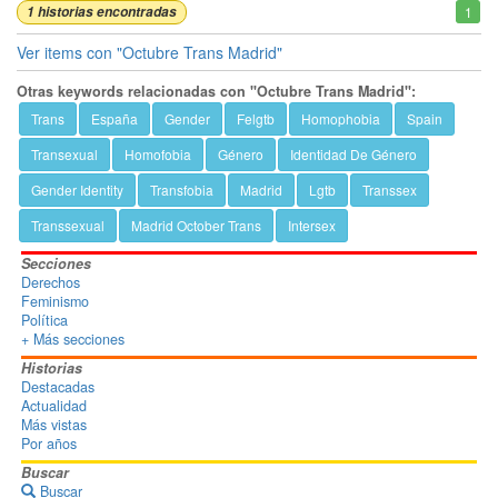
1 historias encontradas
1
Ver items con "Octubre Trans Madrid"
Otras keywords relacionadas con "Octubre Trans Madrid":
Trans
España
Gender
Felgtb
Homophobia
Spain
Transexual
Homofobia
Género
Identidad De Género
Gender Identity
Transfobia
Madrid
Lgtb
Transsex
Transsexual
Madrid October Trans
Intersex
Secciones
Derechos
Feminismo
Política
+ Más secciones
Historias
Destacadas
Actualidad
Más vistas
Por años
Buscar
Buscar