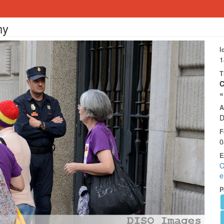
hy
I
1
T
C
«
A
D
F
0
E
C
e
P