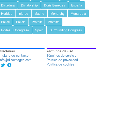
Dictadura
Dictatorship
Doris Benegas
España
Heridos
Injured
Madrid
Monarchy
Monarquía
Police
Policía
Protest
Protesta
Rodea El Congreso
Spain
Surrounding Congress
ntáctanos
Términos de uso
mulario de contacto
Términos de servicio
nfo@disoimages.com
Política de privacidad
Política de cookies