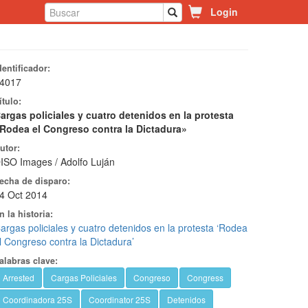
Login
dentificador:
4017
ítulo:
argas policiales y cuatro detenidos en la protesta
Rodea el Congreso contra la Dictadura»
utor:
ISO Images / Adolfo Luján
echa de disparo:
4 Oct 2014
n la historia:
argas policiales y cuatro detenidos en la protesta ‘Rodea
l Congreso contra la Dictadura’
alabras clave:
Arrested
Cargas Policiales
Congreso
Congress
Coordinadora 25S
Coordinator 25S
Detenidos