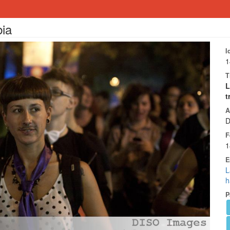
bia
I
1
T
L
t
A
D
F
1
E
L
h
P