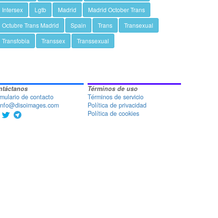
Intersex
Lgtb
Madrid
Madrid October Trans
Octubre Trans Madrid
Spain
Trans
Transexual
Transfobia
Transsex
Transsexual
ntáctanos
Términos de uso
mulario de contacto
Términos de servicio
nfo@disoimages.com
Política de privacidad
Política de cookies