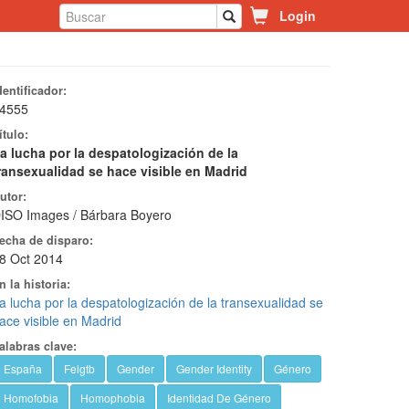
Login
dentificador:
4555
ítulo:
a lucha por la despatologización de la
ransexualidad se hace visible en Madrid
utor:
ISO Images / Bárbara Boyero
echa de disparo:
8 Oct 2014
n la historia:
a lucha por la despatologización de la transexualidad se
ace visible en Madrid
alabras clave:
España
Felgtb
Gender
Gender Identity
Género
Homofobia
Homophobia
Identidad De Género