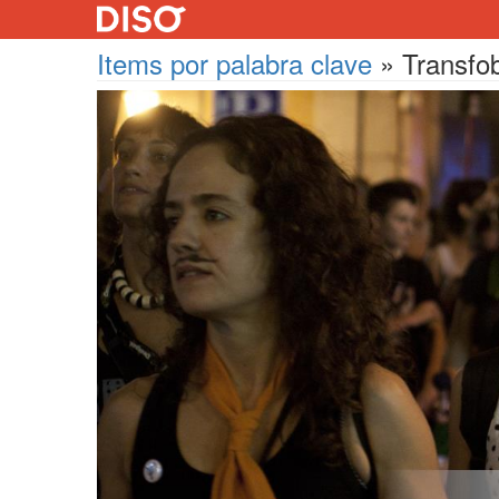
Items por palabra clave
»
Transfo