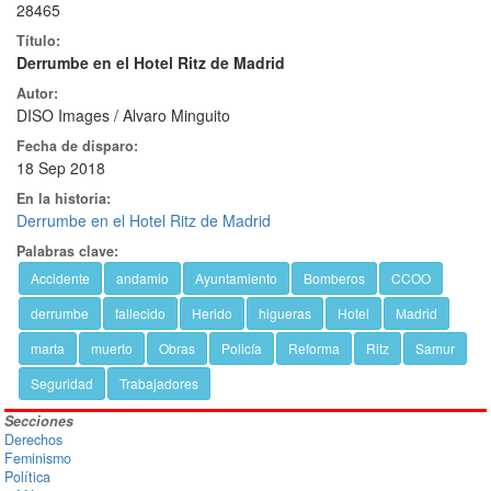
28465
Título:
Derrumbe en el Hotel Ritz de Madrid
Autor:
DISO Images / Alvaro Minguito
Fecha de disparo:
18 Sep 2018
En la historia:
Derrumbe en el Hotel Ritz de Madrid
Palabras clave:
Accidente
andamio
Ayuntamiento
Bomberos
CCOO
derrumbe
fallecido
Herido
higueras
Hotel
Madrid
marta
muerto
Obras
Policía
Reforma
Ritz
Samur
Seguridad
Trabajadores
Secciones
Derechos
Feminismo
Política