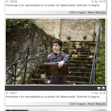
ID: 28056
14 Apr 2018
Homenaje a los represaliados en la prisión de Valdenoceda: Defender la alegría
DISO Images / Alvaro Minguito
ID: 28057
14 Apr 2018
Homenaje a los represaliados en la prisión de Valdenoceda: Defender la alegría
DISO Images / Alvaro Minguito