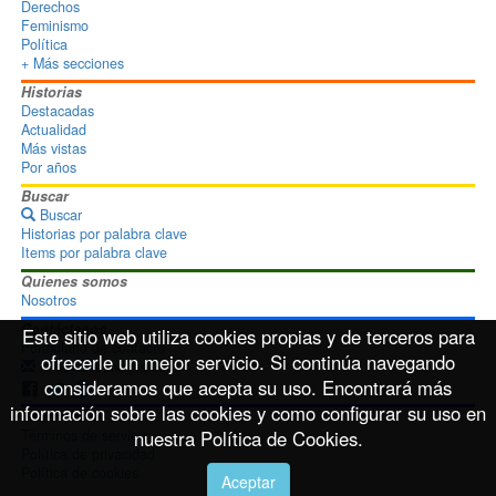
Derechos
Feminismo
Política
+ Más secciones
Historias
Destacadas
Actualidad
Más vistas
Por años
Buscar
Buscar
Historias por palabra clave
Items por palabra clave
Quienes somos
Nosotros
Contáctanos
Este sitio web utiliza cookies propias y de terceros para
Formulario de contacto
ofrecerle un mejor servicio. Si continúa navegando
info@disoimages.com
consideramos que acepta su uso. Encontrará más
información sobre las cookies y como configurar su uso en
Términos de uso
Términos de servicio
nuestra Política de Cookies.
Política de privacidad
Política de cookies
Aceptar