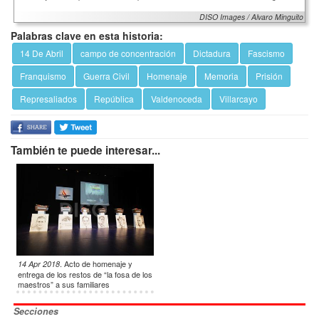
DISO Images / Alvaro Minguito
Palabras clave en esta historia:
14 De Abril
campo de concentración
Dictadura
Fascismo
Franquismo
Guerra Civil
Homenaje
Memoria
Prisión
Represaliados
República
Valdenoceda
Villarcayo
También te puede interesar...
.
Acto de homenaje y
14 Apr 2018
entrega de los restos de “la fosa de los
maestros” a sus familiares
Secciones