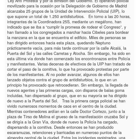
'Ley Anti Protesta' y por la dimisión del Gobierno. El operativo policial
movilizado para la ocasión por la Delegación de Gobierno de Madrid
alcanzaba 25 grupos de la Unidad de Intervención Policial (UIP), lo
que supone un total de 1.250 antidisturbios. En torno a las 20 horas,
integrantes de la Coordinadora 25S, mediante un megáfono, han
indicado que se iba a “cumplir la promesa de rodear el Congreso”, y
han llamado a los congregados a marchar hacia Cibeles para bordear
la manzana en la que se encuentra el edificio. Miles de personas se
han dirigido entonces hacia esta plaza, quedando Neptuno
prácticamente vacía, para más tarde continuar por la calle Alcalá, la
Puerta del Sol y las calles Carretas y Atocha. Sin embargo, ha sido en
esta última vía donde han comenzado los encontronazos entre Policía
y manifestantes. Varias decenas de efectivos de la UIP han tratado de
cortar el paso de la comitiva, lo que ha provocado protestas por parte
de los manifestantes. Al no poder avanzar, algunos de ellos han
lanzado objetos contra el grupo de antidisturbios, lo que en un
principio ha provocado que retrocedieran. Sin embargo, la llegada de
nuevos agentes y las primeras cargas, con disparos de balas goma
incluidas, han dispersado al grupo, que en su mayoría se ha dirigido
de nuevo a la Puerta del Sol. Tras la primera carga policial se han
vivido numerosos momentos de caos en el centro de la ciudad.
Mientras contenedores ardían en la calle Doctor Cortezo, junto a la
plaza de Tirso de Molina el grueso de la manifestación cruzaba Sol y
se dirigía a la Gran Vía, donde de nuevo la Policía ha cargado,
dispersando a la comitiva. Desde entonces se han producido
escaramuzas, retenciones y barricadas en numeroso puntos de la
almendra central de la ciudad. Entre los incidentes registrados, una