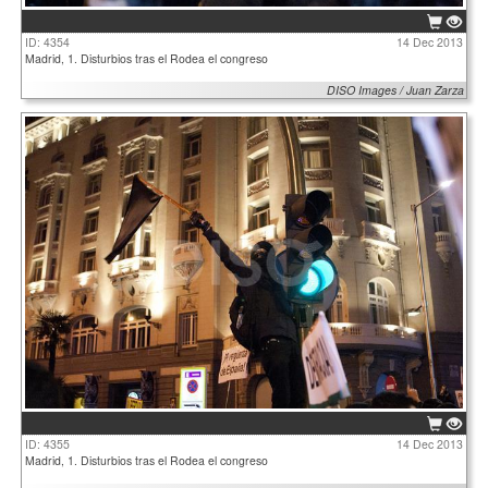
ID: 4354
14 Dec 2013
Madrid, 1. Disturbios tras el Rodea el congreso
DISO Images / Juan Zarza
ID: 4355
14 Dec 2013
Madrid, 1. Disturbios tras el Rodea el congreso