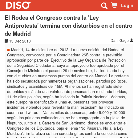
Login
El Rodea el Congreso contra la 'Ley
Antiprotesta' termina con disturbios en el centro
de Madrid
Dani Gago
13 Dec 2013
Madrid, 14 de diciembre de 2013. La nueva edición del Rodea el
Congreso, convocada por la Coordinadora 25S contra la previsible
aprobación por parte del Ejecutivo de la Ley Orgánica de Protección
de la Seguridad Ciudadana, cuyo anteproyecto fue aprobado por el
Consejo de Ministros el pasado 29 de noviembre, ha terminado hoy
con disturbios en numerosos puntos del centro de Madrid. La protesta
ha sido secundada por numerosas organizaciones, partidos políticos,
sindicatos y asambleas del 15M. Al menos se han registrado siete
detenidos y más de una veintena de personas han resultado heridas,
11 de ellas policías, según ha indicado la Policía Nacional. Además,
este cuerpo ha identificado a unas 40 personas "por provocar
incidentes violentos para reventar la manifestación", ha indicado su
cuenta en Twitter. Varios miles de personas, entre 5.000 y 10.000
según las primeras estimaciones, se han congregado en la plaza de
Neptuno, junto a la Carrera de San Jerónimo, donde se encuentra el
Congreso de los Diputados, bajo el lema “No Pasarán. No a la Ley
Mordaza”. En la plaza se han coreado gritos contra la conocida como