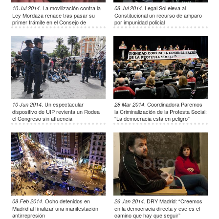
.
La movilización contra la
.
Legal Sol eleva al
10 Jul 2014
08 Jul 2014
Ley Mordaza renace tras pasar su
Constitucional un recurso de amparo
primer trámite en el Consejo de
por impunidad policial
Ministros
.
Un espectacular
.
Coordinadora Paremos
10 Jun 2014
28 Mar 2014
dispositivo de UIP revienta un Rodea
la Criminalización de la Protesta Social:
el Congreso sin afluencia
“La democracia está en peligro”
.
Ocho detenidos en
.
DRY Madrid: “Creemos
08 Feb 2014
26 Jan 2014
Madrid al finalizar una manifestación
en la democracia directa y ese es el
antirrepresión
camino que hay que seguir”