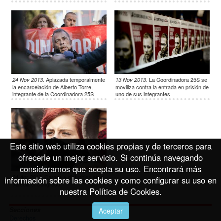
.
Aplazada temporalmente
.
La Coordinadora 25S se
24 Nov 2013
13 Nov 2013
la encarcelación de Alberto Torre,
moviliza contra la entrada en prisión de
integrante de la Coordinadora 25S
uno de sus integrantes
Este sitio web utiliza cookies propias y de terceros para
ofrecerle un mejor servicio. Si continúa navegando
consideramos que acepta su uso. Encontrará más
.
Cargas y disturbios en el
24 Apr 2013
información sobre las cookies y como configurar su uso en
'Asedia el Congreso'
nuestra Política de Cookies.
Secciones
Aceptar
Derechos