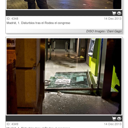
ID: 4348
14 Dec 2013
Madrid, 1. Disturbios tras el Rodea el congreso
DISO Images / Dani Gago
ID: 4349
14 Dec 2013