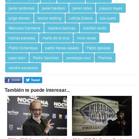
javier ambrossi
javier bardem
javier calvo
joaquín reyes
jorge drexler
leonor watling
Leticia Dolera
luis cueto
Manuela Carmena
mariano barroso
maribel verdú
marisa paredes
marta de la cruz
nora navas
Pablo Echenique
pablo heras-casado
Pablo Iglesias
paco león
Pedro Sanchez
penelope cruz
Premios
sandra escacena
También te puede interesar...