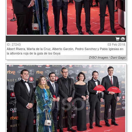
ID: 27243
03 Feb 2018
Albert Rivera, Marta de la Cruz, Alberto Garzón, Pedro Sanchez y Pablo Iglesias en
la alfombra roja de la gala de los Goya
DISO Images / Dani Gago