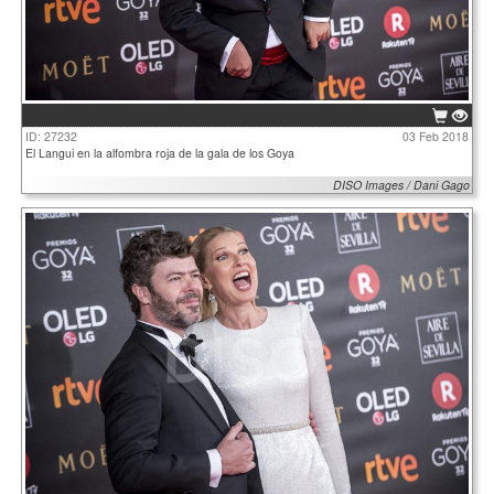
ID: 27232
03 Feb 2018
El Langui en la alfombra roja de la gala de los Goya
DISO Images / Dani Gago