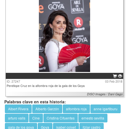
ID: 27247
03 Feb 2018
Penélope Cruz en la alfombra roja de la gala de los Goya
DISO Images / Dani Gago
Palabras clave en esta historia:
Albert Rivera
Alberto Garzón
alfombra roja
anne igartiburu
arturo valls
Cine
Cristina Cifuentes
ernesto sevilla
gala de los goya
Goya
isabel coixet
itziar castro