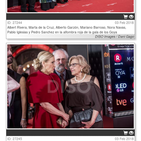
ID: 27244
03 Feb 2018
Albert Rivera, Marta de la Cruz, Alberto Garzón, Mariano Barroso, Nora Navas,
Pablo Iglesias y Pedro Sanchez en la alfombra roja de la gala de los Goya
DISO Images / Dani Gago
ID: 27245
03 Feb 2018