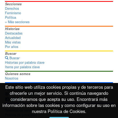
Secciones
Derechos
Feminismo
Política
+ Más secciones
Historias
Destacadas
Actualidad
Más vistas
Por años
Buscar
Buscar
Historias por palabra clave
Items por palabra clave
Quienes somos
Nosotros
Contáctanos
Este sitio web utiliza cookies propias y de terceros para
Formulario de contacto
ofrecerle un mejor servicio. Si continúa navegando
info@disoimages.com
consideramos que acepta su uso. Encontrará más
información sobre las cookies y como configurar su uso en
Términos de uso
nuestra Política de Cookies.
Términos de servicio
Política de privacidad