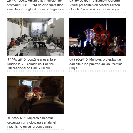
.
Arranca la III edición del
.
Trío Bache y Cerebro
25 May 2015
08 Apr 2015
festival NOCTURNA de cine fantástico
Visual presentan en Madrid ‘Mirada
con Robert Englund como protagonista
Country’, una serie de humor negro
producto de la crisis
.
EcoZine presenta en
.
Múltiples protestas se
11 Mar 2015
06 Feb 2015
Madrid la VIII edición del Festival
dan cita a las puertas de los Premios
Internacional de Cine y Medio
Goya
Ambiente
.
Mujeres cineastas
12 Mar 2014
organizan un ciclo para señalar el
machismo en las producciones
españolas