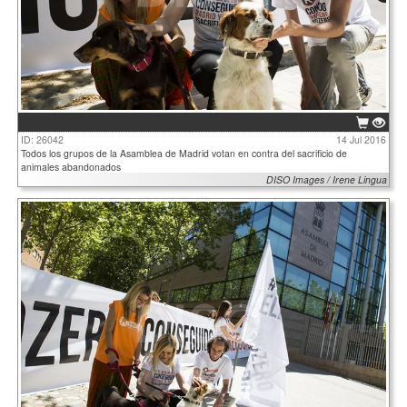
ID: 26042
14 Jul 2016
Todos los grupos de la Asamblea de Madrid votan en contra del sacrificio de
animales abandonados
DISO Images / Irene Lingua