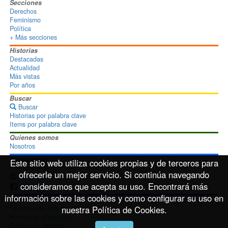
Secciones
Derechos
Feminismo
Política
+ Más secciones
Historias
Destacadas
Actualidad
Más vistas
Por años
Buscar
Buscar
Historias por palabra clave
Items por palabra clave
Quienes somos
Nosotros
Contáctanos
Este sitio web utiliza cookies propias y de terceros para
Formulario de contacto
ofrecerle un mejor servicio. Si continúa navegando
info@disoimages.com
consideramos que acepta su uso. Encontrará más
información sobre las cookies y como configurar su uso en
Términos de uso
Términos de servicio
nuestra Política de Cookies.
Política de privacidad
Política de cookies