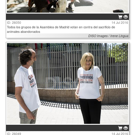
ID: 26050
14 Jul 2016
Todos los grupos de la Asamblea de Madrid votan en contra del sacrificio de
animales abandonados
DISO Images / Irene Lingua
ID: 26049
14 Jul 2016