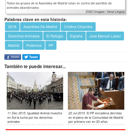
Todos los grupos de la Asamblea de Madrid votan en contra del sacrificio de
animales abandonados
DISO Images / Irene Lingua
Palabras clave en esta historia:
2016
Asamblea De Madrid
Cristina Cifuentes
Derechos Animales
El Refugio
España
Jose Manuel López
Madrid
Podemos
PP
También te puede interesar...
.
Igualdad Animal muestra
.
El PP encadena derrotas
11 Dec 2015
22 Jul 2015
en Sol la lucha por los derechos
en el pleno de la Comunidad de Madrid
animales
por primera vez en 20 años