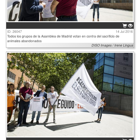
ID: 26047
14 Jul 2016
Todos los grupos de la Asamblea de Madrid votan en contra del sacrificio de
animales abandonados
DISO Images / Irene Lingua