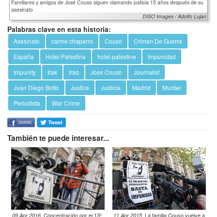
Familiares y amigos de José Couso siguen clamando justicia 15 años después de su
asesinato
DISO Images / Adolfo Lujan
Palabras clave en esta historia:
Asesinato
carme chaparro
Couso
Crimen De Guerra
España
Hotel Palestina
hotel palestine
Impunidad
Impunity
Irak
Iraq
Jose Couso
Journalist
Juan Diego Botto
Justice
Justicia
Madrid
Murder
Periodista
War Crime
También te puede interesar...
.
Concentración por el 13º
.
La familia Couso vuelve a
09 Apr 2016
11 Apr 2015