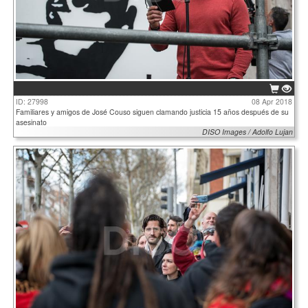
ID: 27998
08 Apr 2018
Familiares y amigos de José Couso siguen clamando justicia 15 años después de su
asesinato
DISO Images / Adolfo Lujan