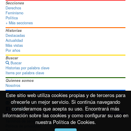
Secciones
Derechos
Feminismo
Política
+ Más secciones
Historias
Destacadas
Actualidad
Más vistas
Por años
Buscar
Buscar
Historias por palabra clave
Items por palabra clave
Quienes somos
Nosotros
Contáctanos
Este sitio web utiliza cookies propias y de terceros para
Formulario de contacto
ofrecerle un mejor servicio. Si continúa navegando
info@disoimages.com
consideramos que acepta su uso. Encontrará más
información sobre las cookies y como configurar su uso en
Términos de uso
nuestra Política de Cookies.
Términos de servicio
Política de privacidad