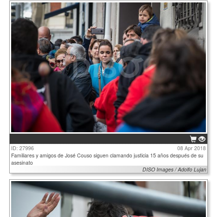
ID: 27996
08 Apr 2018
Familiares y amigos de José Couso siguen clamando justicia 15 años después de su
asesinato
DISO Images / Adolfo Lujan